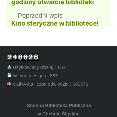
godziny otwarcia biblioteki
Poprzedni
Poprzedni wpis
Kino sferyczne w bibliotece!
wpis:
Użytkownicy dzisiaj : 116
W tym miesiącu : 867
Całkowita liczba odwiedzin : 683576
Gminna Biblioteka Publiczna
w Chełmie Śląskim