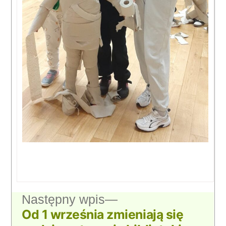
Nawigacja
Następny
Następny wpis
Od 1 września zmieniają się
wpis:
wpisu