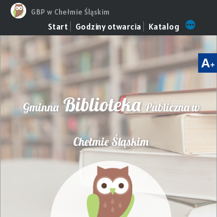
GBP w Chełmie Śląskim
Przeskocz
Więcej
Start
Godziny otwarcia
Katalog
do
treści
A
+
Biblioteka
Gminna
Publiczna w
Chełmie Śląskim